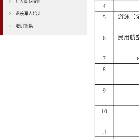
1+X证书培训
4
退役军人培训
游泳（
5
培训锦集
民用航
6
7
8
9
10
11