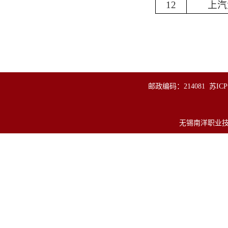
12
上汽
邮政编码：214081
苏ICP
无锡南洋职业